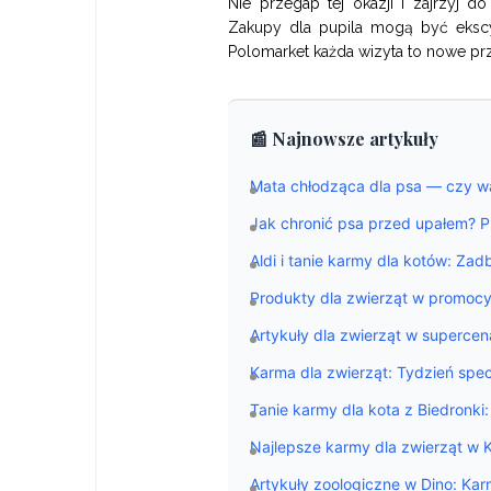
Nie przegap tej okazji i zajrzyj d
Zakupy dla pupila mogą być ekscyt
Polomarket każda wizyta to nowe prz
📰 Najnowsze artykuły
Mata chłodząca dla psa — czy wa
Jak chronić psa przed upałem? Pr
Aldi i tanie karmy dla kotów: Zad
Produkty dla zwierząt w promoc
Artykuły dla zwierząt w superce
Karma dla zwierząt: Tydzień spe
Tanie karmy dla kota z Biedronki
Najlepsze karmy dla zwierząt w K
Artykuły zoologiczne w Dino: Karm