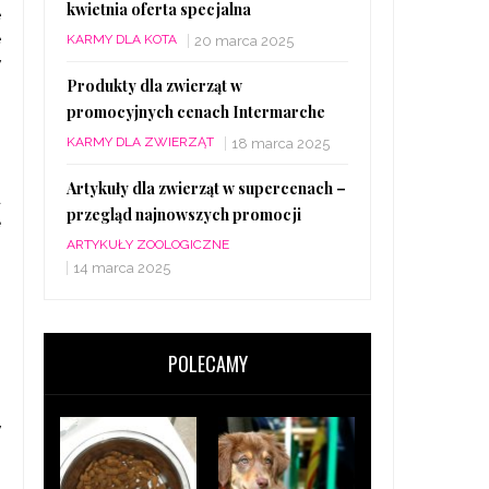
kwietnia oferta specjalna
e
e
KARMY DLA KOTA
20 marca 2025
w
Produkty dla zwierząt w
promocyjnych cenach Intermarche
KARMY DLA ZWIERZĄT
18 marca 2025
o
Artykuły dla zwierząt w supercenach –
a
przegląd najnowszych promocji
ę
ARTYKUŁY ZOOLOGICZNE
ą
14 marca 2025
m
POLECAMY
o
?
w