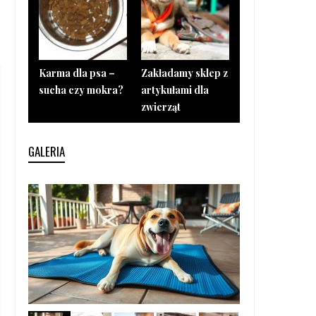
!
Z
Karma dla psa –
Zakładamy sklep z
sucha czy mokra?
artykułami dla
zwierząt
GALERIA