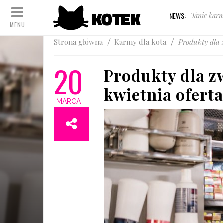
NEWS:
Najlepsze 
MENU
Karma dla 
Tanie karm
Strona główna
Karmy dla kota
Produkty dla 
20
Produkty dla z
kwietnia oferta
MARCA