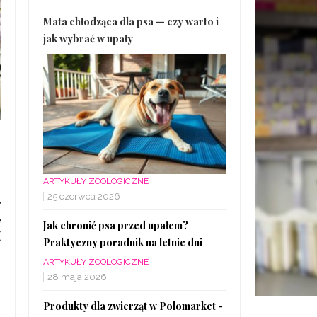
Mata chłodząca dla psa — czy warto i
jak wybrać w upały
ARTYKUŁY ZOOLOGICZNE
25 czerwca 2026
w
e
Jak chronić psa przed upałem?
K
Praktyczny poradnik na letnie dni
ARTYKUŁY ZOOLOGICZNE
28 maja 2026
Produkty dla zwierząt w Polomarket -
.