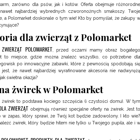
arm, zarówno dla psów, jak i kotów. Oferta obejmuje różnorodn
ą nawet najbardziej wybrednych czworonożnych smakoszy. Twoj
ze, a Polomarket doskonale o tym wie! Kto by pomyślał, że zakupy 
cynujące?
oria dla zwierząt z Polomarket
A ZWIERZĄT POLOMARKET
, przed oczami mamy obraz bogateg
t to miejsce, gdzie można znaleźć wszystko, co potrzebne dl
gowisk po innowacyjne zabawki, które z pewnością spodobają si
jest, że nawet najbardziej wyrafinowane akcesoria nie nadwyręż
jak świetna okazja?
 na żwirek w Polomarket
y żwirek to podstawa kociego szczęścia (i czystości domu). W ty
DLA ZWIERZĄT
obejmują również specjalne oferty na żwirek. Jest t
ę w zapas, który sprawi, że Twój kot będzie zadowolony. I kto wie
naleźć żwirek, który będzie hitem nie tylko u Twojego pupila, ale i 