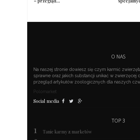
– przegląd...
specjalnyc
O NAS
Na naszej stronie dowiesz się czym karmić zwierzęt
sprawne oraz jakich substancji unikać w zwierzęcej 
przegląd artykułów zoologicznych dla naszych c
Polomarket
Social media
TOP 3
Tanie karmy z marketów