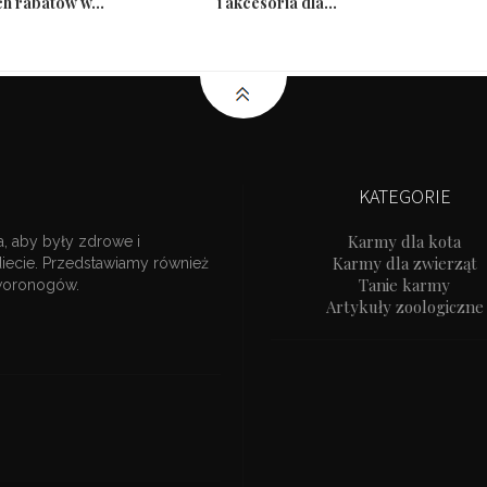
h rabatów w...
i akcesoria dla...
KATEGORIE
Karmy dla kota
a, aby były zdrowe i
Karmy dla zwierząt
diecie. Przedstawiamy również
Tanie karmy
zworonogów.
Artykuły zoologiczne