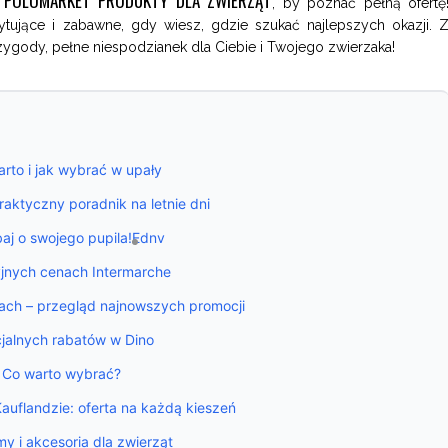
POLOMARKET PRODUKTY DLA ZWIERZĄT
o
, by poznać pełną ofertę
ujące i zabawne, gdy wiesz, gdzie szukać najlepszych okazji. 
ygody, pełne niespodzianek dla Ciebie i Twojego zwierzaka!
rto i jak wybrać w upały
aktyczny poradnik na letnie dni
baj o swojego pupila!
Ednv
yjnych cenach Intermarche
nach – przegląd najnowszych promocji
cjalnych rabatów w Dino
: Co warto wybrać?
auflandzie: oferta na każdą kieszeń
y i akcesoria dla zwierząt