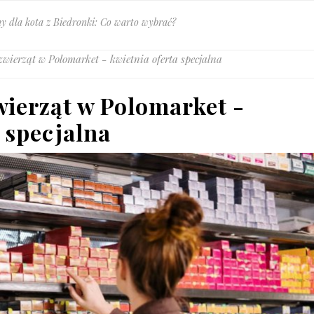
karmy dla zwierząt w Kauflandzie: oferta na każdą kieszeń
zwierząt: Tydzień specjalnych rabatów w Dino
y dla kota z Biedronki: Co warto wybrać?
zwierząt w Polomarket - kwietnia oferta specjalna
wierząt w Polomarket -
 specjalna