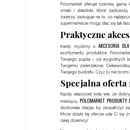
Polomarket oferuje szeroką gamę k
smaki i składniki, które zadowol
zwierzę zasługuje na to, co najleps
supermarkecie mogą stać się tak fas
Praktyczne akces
AKCESORIA DL
Kiedy myślimy o
asortymentu produktów. Polomarke
Twojego pupila – od wygodnych le
Twojemu zwierzakowi. Ciekawostką 
Twojego budżetu. Czyż to nie brzmi 
Specjalna oferta
Każdy właściciel kota wie, że dobr
POLOMARKET PRODUKTY 
miesiącu,
doskonała okazja, by zaopatrzyć si
Może dzięki tej ofercie uda Ci się z
całej dzielnicy!